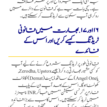
یہ بھی ایک غیر واضح اور پرخطر علاقہ
ہے۔ سچی بات یہ ہے کہ قانون کے دائرے میں
رہ کر ہی آپ سکون سے ٹریڈنگ کر سکتے ہیں۔
۱۶ اور ۱۷. بھارت میں قانونی
ٹریڈنگ کیسے کریں اور اس کے
فائدے
قانونی طور پر ٹریڈنگ شروع کرنے کے لیے آپ
کو کسی مشہور بھارتی بروکر (جیسے Zerodha, Upstox,
یا Angel One) کے ساتھ ڈیمیٹ (Demat) اکاؤنٹ
کھولنا ہوگا۔ اس کے بعد آپ ان کے پلیٹ
فارم پر ‘کرنسی سیکشن’ میں جا کر INR پیئرز
میں ٹریڈ کر سکتے ہیں۔ اس کا سب سے بڑا فائدہ
ذہنی سکون ہے کہ آپ کا پیسہ محفوظ ہے اور آپ کسی