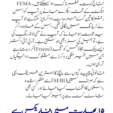
نتائج بہت خطرناک ہو سکتے ہیں۔ FEMA
ایکٹ کے تحت، پکڑے جانے پر آپ کو اس
رقم کا تین گنا جرمانہ ادا کرنا پڑ سکتا ہے جو آپ
نے ٹریڈنگ میں لگائی تھی۔ اس کے علاوہ، اگر
یہ ثابت ہو جائے کہ آپ نے منی لانڈرنگ کی
ہے، تو جیل کی سزا بھی ہو سکتی ہے۔ آر بی آئی اکثر
ایسے بینک اکاؤنٹس کو منجمد (Freeze) کر دیتا ہے
جن میں غیر ملکی بروکرز سے مشکوک ادائیگیاں
آ رہی ہوں۔
قانونی پیچیدگیوں سے بچنے کا بہترین طریقہ یہی
ہے کہ صرف سیبی (SEBI) سے منظور شدہ
راستوں کا انتخاب کیا جائے اور کسی بھی
شارٹ کٹ سے پرہیز کیا جائے۔
۱۵. بھارت میں فاریکس سے