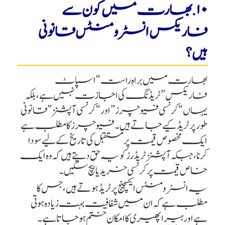
۱۰. بھارت میں کون سے
فاریکس انسٹرومنٹس قانونی
ہیں؟
بھارت میں براہِ راست “اسپاٹ
فاریکس” ٹریڈنگ کی اجازت نہیں ہے، بلکہ
یہاں “کرنسی فیوچرز” اور “کرنسی آپشنز” قانونی
طور پر ٹریڈ کیے جاتے ہیں۔ فیوچرز کا مطلب ہے
ایک مخصوص قیمت پر مستقبل کی تاریخ کے لیے سودا
کرنا، جبکہ آپشنز ٹریڈرز کو یہ حق دیتے ہیں کہ وہ ایک
خاص قیمت پر کرنسی خرید یا بیچ سکیں۔
یہ انسٹرومنٹس ایکسچینج پر ٹریڈ ہوتے ہیں، جس کا
مطلب ہے کہ ان میں شفافیت بہت زیادہ ہوتی
ہے اور ہیرا پھیری کا امکان ختم ہو جاتا ہے۔