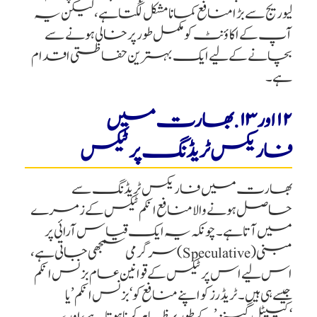
لیوریج سے بڑا منافع کمانا مشکل لگتا ہے، لیکن یہ
آپ کے اکاؤنٹ کو مکمل طور پر خالی ہونے سے
بچانے کے لیے ایک بہترین حفاظتی اقدام
ہے۔
۱۲ اور ۱۳. بھارت میں
فاریکس ٹریڈنگ پر ٹیکس
بھارت میں فاریکس ٹریڈنگ سے
حاصل ہونے والا منافع انکم ٹیکس کے زمرے
میں آتا ہے۔ چونکہ یہ ایک قیاس آرائی پر
مبنی (Speculative) سرگرمی سمجھی جاتی ہے،
اس لیے اس پر ٹیکس کے قوانین عام بزنس انکم
جیسے ہی ہیں۔ ٹریڈرز کو اپنے منافع کو ‘بزنس انکم’ یا
‘کیپٹل گینز’ کے طور پر ظاہر کرنا ہوتا ہے، اور یہ