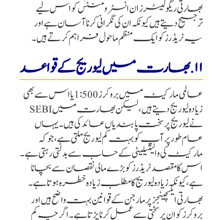
بھارتی ریگولیٹرز ان انسٹرومنٹس کو اس لیے
ترجیح دیتے ہیں کیونکہ ان کی نگرانی کرنا آسان ہے اور
یہ ٹریڈرز کو ایک منظم ماحول فراہم کرتے ہیں۔
۱۱. بھارت میں لیوریج کے قواعد
عالمی مارکیٹ میں بروکرز 1:500 یا اس سے بھی
زیادہ لیوریج دیتے ہیں، لیکن بھارت میں SEBI
نے لیوریج پر سخت پابندیاں عائد کی ہیں۔ یہاں
عام طور پر آپ کو بہت کم لیوریج ملتی ہے، جو کہ
مارکیٹ کی والیٹیلیٹی کے حساب سے بدلتی رہتی ہے۔
اس کا مقصد ٹریڈرز کو بڑے مالی نقصان سے بچانا
ہے، کیونکہ زیادہ لیوریج کا مطلب زیادہ خطرہ ہوتا ہے۔
بھارتی ایکسچینجز پر مارجن کے قوانین بہت واضح ہیں اور
بروکرز کو ان پر سختی سے عمل کرنا پڑتا ہے۔ اگرچہ کم