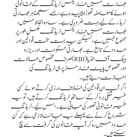
بھارت میں فاریکس ٹریڈنگ کے قانونی
ہونے کا معاملہ تھوڑا پیچیدہ ہے، جسے سمجھنا ہر بھارتی
ٹریڈر کے لیے بہت ضروری ہے۔ سادہ الفاظ میں،
بھارت میں فاریکس ٹریڈنگ مکمل طور پر
ممنوع نہیں ہے، لیکن یہ بہت سخت قوانین اور
حدود کے تابع ہے۔ بھارتی حکومت اور ریزرو
بینک آف انڈیا (RBI) صرف مخصوص حالات
اور مخصوص پلیٹ فارمز پر ہی ٹریڈنگ کی
اجازت دیتے ہیں۔
اگر آپ ان قوانین کی خلاف ورزی کرتے ہوئے کسی
غیر ملکی بروکر کے ساتھ ٹریڈنگ کرتے ہیں، تو یہ
غیر قانونی تصور کی جاتی ہے۔ اس لیے، ٹریڈنگ
شروع کرنے سے پہلے یہ جاننا لازمی ہے کہ کن
حدود میں رہ کر آپ قانون کی گرفت سے بچ
سکتے ہیں۔