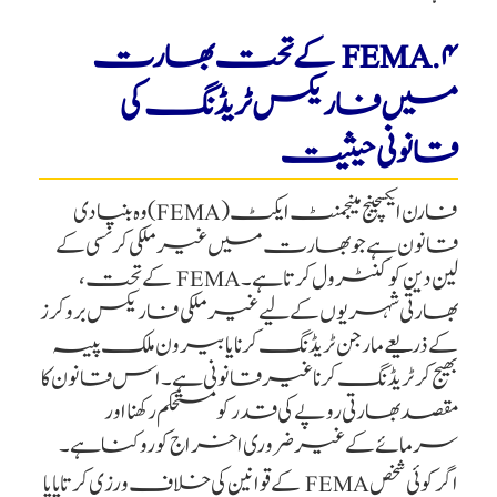
۴. FEMA کے تحت بھارت
میں فاریکس ٹریڈنگ کی
قانونی حیثیت
فارن ایکسچینج مینجمنٹ ایکٹ (FEMA) وہ بنیادی
قانون ہے جو بھارت میں غیر ملکی کرنسی کے
لین دین کو کنٹرول کرتا ہے۔ FEMA کے تحت،
بھارتی شہریوں کے لیے غیر ملکی فاریکس بروکرز
کے ذریعے مارجن ٹریڈنگ کرنا یا بیرون ملک پیسہ
بھیج کر ٹریڈنگ کرنا غیر قانونی ہے۔ اس قانون کا
مقصد بھارتی روپے کی قدر کو مستحکم رکھنا اور
سرمائے کے غیر ضروری اخراج کو روکنا ہے۔
اگر کوئی شخص FEMA کے قوانین کی خلاف ورزی کرتا پایا