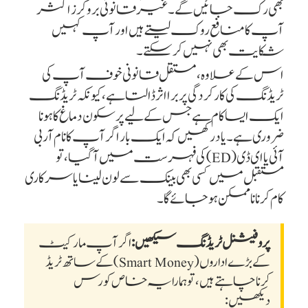
بھی رک جائیں گے۔ غیر قانونی بروکرز اکثر
آپ کا منافع روک لیتے ہیں اور آپ کہیں
شکایت بھی نہیں کر سکتے۔
اس کے علاوہ، مستقل قانونی خوف آپ کی
ٹریڈنگ کی کارکردگی پر برا اثر ڈالتا ہے، کیونکہ ٹریڈنگ
ایک ایسا کام ہے جس کے لیے پرسکون دماغ کا ہونا
ضروری ہے۔ یاد رکھیں کہ ایک بار اگر آپ کا نام آر بی
آئی یا ای ڈی (ED) کی فہرست میں آ گیا، تو
مستقبل میں کسی بھی بینک سے لون لینا یا سرکاری
کام کرنا ناممکن ہو جائے گا۔
پروفیشنل ٹریڈنگ سیکھیں:
اگر آپ مارکیٹ
کے بڑے اداروں (Smart Money) کے ساتھ ٹریڈ
کرنا چاہتے ہیں، تو ہمارا یہ خاص کورس
دیکھیں: