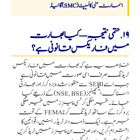
اسمارٹ منی کانسیپٹ (SMC) گائیڈ
۱۹. حتمی نتیجہ — کیا بھارت
میں فاریکس قانونی ہے؟
خلاصہ یہ ہے کہ بھارت میں فاریکس
ٹریڈنگ صرف اسی صورت میں قانونی ہے
جب اسے SEBI سے منظور شدہ بروکرز اور بھارتی
اسٹاک ایکسچینجز (NSE, BSE) کے ذریعے کیا
جائے۔ غیر ملکی کرنسی پیئرز میں غیر ملکی
بروکرز کے ساتھ ٹریڈنگ کرنا FEMA کے تحت
جرم ہے۔ ایک ذمہ دار ٹریڈر بنیں، قوانین کا
احترام کریں، اور صرف ان پیئرز میں ٹریڈ کریں