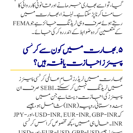
گیا، تو اسے بھاری جرمانے اور قانونی کارروائی کا
سامنا کرنا پڑ سکتا ہے۔ لہٰذا، بھارت میں
رہتے ہوئے صرف وہی ٹریڈنگ جائز ہے جو FEMA
کے متعین کردہ ضوابط کے اندر رہ کر کی جائے۔
۵. بھارت میں کون سے کرنسی
پیئرز اجازت یافتہ ہیں؟
بھارت میں ٹریڈرز تمام عالمی کرنسی پیئرز
میں ٹریڈنگ نہیں کر سکتے۔ SEBI صرف ان
پیئرز کی اجازت دیتا ہے جن میں
ہندوستانی روپیہ (INR) شامل ہو، جیسے
کہ USD-INR, EUR-INR, GBP-INR، اور JPY-
INR۔ حال ہی میں، کچھ مخصوص کراس کرنسی
پیئرز جیسے EUR-USD, GBP-USD، اور USD-