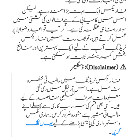
جن کی اجازت دی گئی ہے۔
فاریکس ایک بہت بڑا سمندر ہے، لیکن
اس میں کامیابی کے لیے قانون کی کشتی میں
سوار رہنا ہی عقلمندی ہے۔ اگر آپ قواعد و ضوابط پر
عمل کرتے ہیں، تو بھارت میں فاریکس
ٹریڈنگ آپ کے لیے ایک بہترین اور منافع
بخش کیریئر ثابت ہو سکتی ہے۔
⚠️ (Disclaimer): ڈسکلیمر
فاریکس ٹریڈنگ میں مالیاتی خطرہ
شامل ہے۔ اس آرٹیکل میں دی گئی
معلومات صرف تعلیمی مقاصد کے لیے
ہیں۔ کسی بھی قسم کی سرمایہ کاری سے پہلے اپنے
مالیاتی مشیر سے مشورہ ضرور کریں۔ ہماری مکمل
دستبرداری کی پالیسی پڑھنے کے لیے
یہاں کلک
۔
کریں