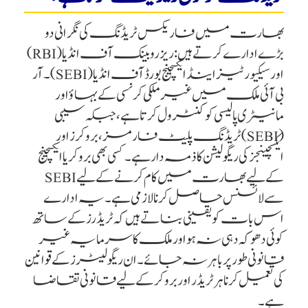
بھارت میں فاریکس ٹریڈنگ کی نگرانی دو
بڑے ادارے کرتے ہیں: ریزرو بینک آف انڈیا (RBI)
اور سیکیورٹیز اینڈ ایکسچینج بورڈ آف انڈیا (SEBI)۔ آر
بی آئی ملک میں غیر ملکی کرنسی کے بہاؤ اور
مانیٹری پالیسی کو کنٹرول کرتا ہے، جبکہ سیبی
(SEBI) ٹریڈنگ پلیٹ فارمز، بروکرز اور
ایکسچینجز کی ریگولیشن کا ذمہ دار ہے۔ کسی بھی بروکر یا ایکسچینج
کے لیے بھارت میں کام کرنے کے لیے SEBI
سے لائسنس حاصل کرنا لازمی ہے۔ یہ ادارے
اس بات کو یقینی بناتے ہیں کہ ٹریڈرز کے ساتھ
کوئی دھوکہ دہی نہ ہو اور ملک کا سرمایہ غیر
قانونی طور پر باہر نہ جائے۔ ان ریگولیٹرز کے قوانین
کی تعمیل کرنا ہر ٹریڈر اور بروکر کے لیے قانونی تقاضا
ہے۔