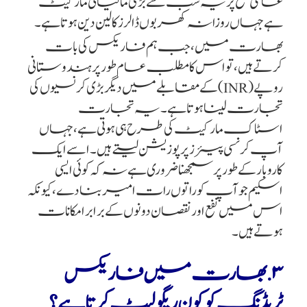
عالمی سطح پر یہ سب سے بڑی مالیاتی مارکیٹ
ہے جہاں روزانہ کھربوں ڈالرز کا لین دین ہوتا ہے۔
بھارت میں، جب ہم فاریکس کی بات
کرتے ہیں، تو اس کا مطلب عام طور پر ہندوستانی
روپے (INR) کے مقابلے میں دیگر بڑی کرنسیوں کی
تجارت لینا ہوتا ہے۔ یہ تجارت
اسٹاک مارکیٹ کی طرح ہی ہوتی ہے، جہاں
آپ کرنسی پیئرز پر پوزیشن لیتے ہیں۔ اسے ایک
کاروبار کے طور پر سمجھنا ضروری ہے نہ کہ کوئی ایسی
اسکیم جو آپ کو راتوں رات امیر بنا دے، کیونکہ
اس میں نفع اور نقصان دونوں کے برابر امکانات
ہوتے ہیں۔
۳. بھارت میں فاریکس
ٹریڈنگ کو کون ریگولیٹ کرتا ہے؟