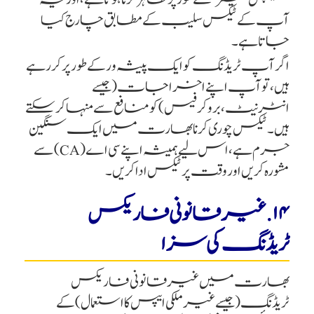
آپ کے ٹیکس سلیب کے مطابق چارج کیا
جاتا ہے۔
اگر آپ ٹریڈنگ کو ایک پیشہ ور کے طور پر کر رہے
ہیں، تو آپ اپنے اخراجات (جیسے
انٹرنیٹ، بروکر فیس) کو منافع سے منہا کر سکتے
ہیں۔ ٹیکس چوری کرنا بھارت میں ایک سنگین
جرم ہے، اس لیے ہمیشہ اپنے سی اے (CA) سے
مشورہ کریں اور وقت پر ٹیکس ادا کریں۔
۱۴. غیر قانونی فاریکس
ٹریڈنگ کی سزا
بھارت میں غیر قانونی فاریکس
ٹریڈنگ (جیسے غیر ملکی ایپس کا استعمال) کے