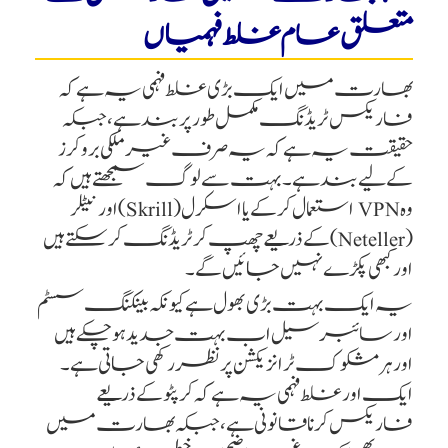
متعلق عام غلط فہمیاں
بھارت میں ایک بڑی غلط فہمی یہ ہے کہ
فاریکس ٹریڈنگ مکمل طور پر بند ہے، جبکہ
حقیقت یہ ہے کہ یہ صرف غیر ملکی بروکرز
کے لیے بند ہے۔ بہت سے لوگ سمجھتے ہیں کہ
وہ VPN استعمال کر کے یا اسکرل (Skrill) اور نیٹلر
(Neteller) کے ذریعے چھپ کر ٹریڈنگ کر سکتے ہیں
اور کبھی پکڑے نہیں جائیں گے۔
یہ ایک بہت بڑی بھول ہے کیونکہ بینکنگ سسٹم
اور سائبر سیل اب بہت جدید ہو چکے ہیں
اور ہر مشکوک ٹرانزیکشن پر نظر رکھی جاتی ہے۔
ایک اور غلط فہمی یہ ہے کہ کرپٹو کے ذریعے
فاریکس کرنا قانونی ہے، جبکہ بھارت میں