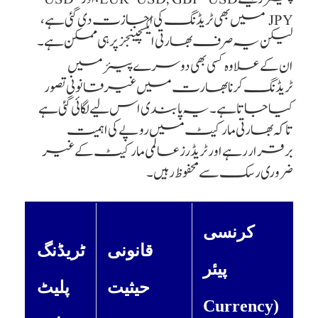
JPY میں بھی ٹریڈنگ کی اجازت دی گئی ہے،
لیکن یہ صرف بھارتی ایکسچینجز پر ہی ممکن ہے۔
ان کے علاوہ کسی بھی دوسرے پیئر میں
ٹریڈنگ کرنا بھارت میں غیر قانونی تصور
کیا جاتا ہے۔ یہ پابندی اس لیے لگائی گئی ہے
تاکہ بھارتی مارکیٹ میں روپے کی اہمیت
برقرار رہے اور ٹریڈرز عالمی مارکیٹ کے غیر
ضروری رسک سے محفوظ رہیں۔
کرنسی
قانونی
ٹریڈنگ
پیئر
حیثیت
پلیٹ
(Currency