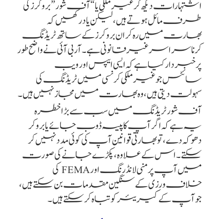
اشتہارات دیکھ کر غیر ملکی یا “آف شور” بروکرز کی
طرف مائل ہوتے ہیں، لیکن یاد رکھیں کہ
بھارت میں رہ کر ان بروکرز کے ساتھ ٹریڈنگ
کرنا سراسر غیر قانونی ہے۔ آر بی آئی نے واضح طور
پر خبردار کیا ہے کہ ایسی ایپس اور ویب
سائٹس جو غیر ملکی کرنسی میں ٹریڈنگ کی
سہولت دیتی ہیں، وہ بھارت میں مجاز نہیں ہیں۔
آف شور ٹریڈنگ میں سب سے بڑا خطرہ
یہ ہے کہ اگر آپ کا پیسہ ڈوب جائے یا بروکر
دھوکہ دے، تو بھارتی قوانین آپ کی کوئی مدد نہیں کر
سکتے۔ اس کے علاوہ، پکڑے جانے کی صورت
میں آپ پر منی لانڈرنگ اور FEMA کی
خلاف ورزی کے سنگین مقدمات بن سکتے ہیں،
جو آپ کے کیریئر کو تباہ کر سکتے ہیں۔