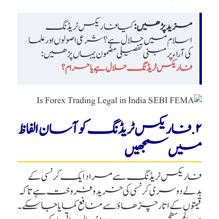
مزید پڑھیں:
کیا فاریکس ٹریڈنگ
اسلام میں حلال ہے؟ شرعی اصولوں اور علما
کی آراء پر مبنی تفصیلی مضمون یہاں پڑھیں:
فاریکس ٹریڈنگ حلال ہے یا حرام؟
۲. فاریکس ٹریڈنگ کو آسان الفاظ
میں سمجھیں
فاریکس ٹریڈنگ سے مراد ایک کرنسی کے
بدلے دوسری کرنسی کی خرید و فروخت ہے تاکہ
قیمتوں کے اتار چڑھاؤ سے منافع کمایا جا سکے۔