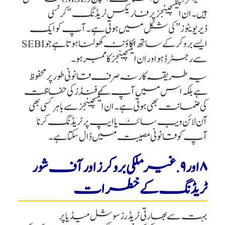
ہیں۔ ان ایکسچینجز پر فاریکس ٹریڈنگ “کرنسی
ڈیریویٹوز” کی شکل میں ہوتی ہے۔ آپ کو ایک
ایسے بروکر کے ساتھ اکاؤنٹ کھولنا ہوتا ہے جو SEBI
سے رجسٹرڈ ہو اور ان ایکسچینجز کا ممبر ہو۔
یہ طریقہ کار نہ صرف قانونی طور پر محفوظ
ہے بلکہ اس میں آپ کے فنڈز کی حفاظت
کی ضمانت بھی ہوتی ہے۔ ان ایکسچینجز سے باہر کسی بھی
آن لائن ویب سائٹ یا ایپ پر ٹریڈنگ کرنا
آپ کو قانونی مصیبت میں ڈال سکتا ہے۔
۸ اور ۹. غیر ملکی بروکرز اور آف شور
ٹریڈنگ کے خطرات
بہت سے بھارتی ٹریڈرز سوشل میڈیا پر