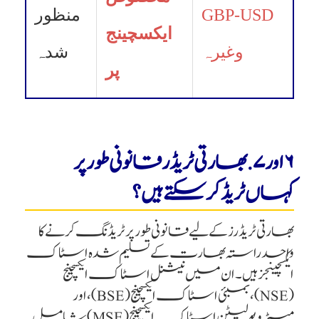
GBP-USD
منظور
ایکسچینج
وغیرہ
شدہ
پر
۶ اور ۷. بھارتی ٹریڈر قانونی طور پر
کہاں ٹریڈ کر سکتے ہیں؟
بھارتی ٹریڈرز کے لیے قانونی طور پر ٹریڈنگ کرنے کا
واحد راستہ بھارت کے تسلیم شدہ اسٹاک
ایکسچینجز ہیں۔ ان میں نیشنل اسٹاک ایکسچینج
(NSE)، بمبئی اسٹاک ایکسچینج (BSE)، اور
میٹروپولیٹن اسٹاک ایکسچینج (MSE) شامل