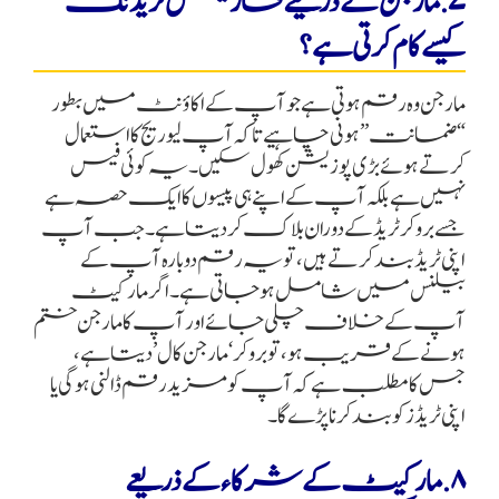
۷. مارجن کے ذریعے فاریکس ٹریڈنگ
کیسے کام کرتی ہے؟
مارجن وہ رقم ہوتی ہے جو آپ کے اکاؤنٹ میں بطور
“ضمانت” ہونی چاہیے تاکہ آپ لیوریج کا استعمال
کرتے ہوئے بڑی پوزیشن کھول سکیں۔ یہ کوئی فیس
نہیں ہے بلکہ آپ کے اپنے ہی پیسوں کا ایک حصہ ہے
جسے بروکر ٹریڈ کے دوران بلاک کر دیتا ہے۔ جب آپ
اپنی ٹریڈ بند کرتے ہیں، تو یہ رقم دوبارہ آپ کے
بیلنس میں شامل ہو جاتی ہے۔ اگر مارکیٹ
آپ کے خلاف چلی جائے اور آپ کا مارجن ختم
ہونے کے قریب ہو، تو بروکر ‘مارجن کال’ دیتا ہے،
جس کا مطلب ہے کہ آپ کو مزید رقم ڈالنی ہوگی یا
اپنی ٹریڈز کو بند کرنا پڑے گا۔
۸. مارکیٹ کے شرکاء کے ذریعے