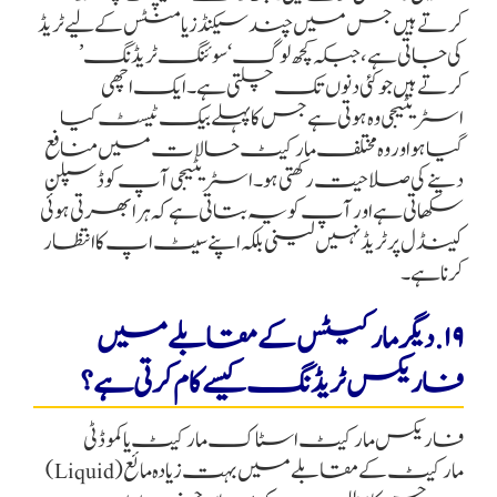
کرتے ہیں جس میں چند سیکنڈز یا منٹس کے لیے ٹریڈ
کی جاتی ہے، جبکہ کچھ لوگ ‘سوئنگ ٹریڈنگ’
کرتے ہیں جو کئی دنوں تک چلتی ہے۔ ایک اچھی
اسٹریٹیجی وہ ہوتی ہے جس کا پہلے بیک ٹیسٹ کیا
گیا ہو اور وہ مختلف مارکیٹ حالات میں منافع
دینے کی صلاحیت رکھتی ہو۔ اسٹریٹیجی آپ کو ڈسپلن
سکھاتی ہے اور آپ کو یہ بتاتی ہے کہ ہر ابھرتی ہوئی
کینڈل پر ٹریڈ نہیں لینی بلکہ اپنے سیٹ اپ کا انتظار
کرنا ہے۔
۱۹. دیگر مارکیٹس کے مقابلے میں
فاریکس ٹریڈنگ کیسے کام کرتی ہے؟
فاریکس مارکیٹ اسٹاک مارکیٹ یا کموڈٹی
مارکیٹ کے مقابلے میں بہت زیادہ مائع (Liquid)