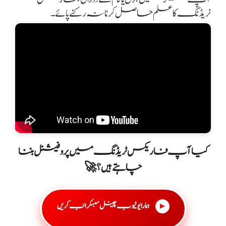
ٹریڈنگ کا علم حاصل کرنا نہ رکنے پائے۔
کیا آپ فاریکس ٹریڈنگ میں پروفیشنل بننا
چاہتے ہیں؟ 🚀
ہمارا یوٹیوب چینل سبسکرائب کریں
▶