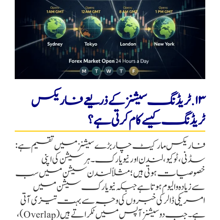
۱۳. ٹریڈنگ سیشنز کے ذریعے فاریکس
ٹریڈنگ کیسے کام کرتی ہے؟
فاریکس مارکیٹ چار بڑے سیشنز میں تقسیم ہے:
سڈنی، ٹوکیو، لندن اور نیویارک۔ ہر سیشن کی اپنی
خصوصیات ہوتی ہیں؛ مثلاً لندن سیشن میں سب
سے زیادہ والیوم ہوتا ہے جبکہ نیویارک سیشن میں
امریکی ڈالر کی خبروں کی وجہ سے بہت تیزی آتی
ہے۔ جب دو سیشنز آپس میں ٹکراتے ہیں (Overlap)،