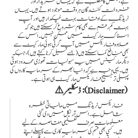
ہے، جس کا مطلب ہے کہ یہاں خریدار اور
فروخت کنندگان ہر وقت موجود ہوتے ہیں۔ یہاں
ٹریڈنگ کے اوقات بہت لچکدار ہیں اور آپ
بہت کم رقم سے بھی کام شروع کر سکتے ہیں جو کہ
اسٹاک مارکیٹ میں ممکن نہیں۔ اس کے
علاوہ فاریکس میں آپ گرتی ہوئی مارکیٹ سے
بھی منافع کما سکتے ہیں (جسے سیل کرنا کہتے ہیں)، جبکہ
دیگر مارکیٹس میں یہ سہولیات تھوڑی محدود ہوتی
ہیں۔ یہی وجہ ہے کہ دنیا بھر کے سرمایہ کاروں کی
پہلی ترجیح فاریکس مار
کیٹ ہی ہوتی ہے۔
(Disclaimer): ڈسکلیمر ⚠️
فاریکس ٹریڈنگ میں مالیاتی خطرہ
شامل ہے۔ اس آرٹیکل میں دی گئی
معلومات صرف تعلیمی مقاصد کے لیے
ہیں۔ کسی بھی قسم کی سرمایہ کاری سے پہلے اپنے