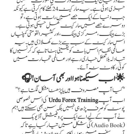
کے درمیان ایک نیٹ ورک کی صورت میں
جڑی ہوئی ہے۔ یہ مارکیٹ 24 گھنٹے کام کرتی ہے کیونکہ
جب دنیا کے ایک حصے میں رات ہوتی ہے، تو
دوسرے حصے میں مارکیٹ کھل چکی ہوتی ہے۔
بڑے بینک، مرکزی بینک، اور کثیر القومتی کمپنیاں
اس مارکیٹ کے سب سے بڑے کھلاڑی ہیں۔ یہ
عالمی نظام اس بات کو یقینی بناتا ہے کہ کرنسیوں کا
تبادلہ بلا تعطل جاری رہے اور عالمی تجارت میں
کوئی رکاوٹ نہ آئے۔
🌟 اب سیکھنا ہوا اور بھی آسان! 🎧
“کیا آپ مصروف ہیں یا پڑھنا مشکل لگتا ہے؟”
اب آپ
Urdu Forex Training
کی اس خصوصی
پوسٹ کو صرف پڑھ ہی نہیں بلکہ سن بھی سکتے ہیں! ہم
نے آپ کے لیے اسے ایک پروفیشنل آڈیو بک
(Audio Book) کی شکل میں تیار کیا ہے تاکہ
آپ سفر میں ہوں یا کام کے دوران، فاریکس