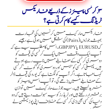
۳. کرنسی پیئرز کے ذریعے فاریکس
ٹریڈنگ کیسے کام کرتی ہے؟
فاریکس مارکیٹ میں کرنسیوں کی تجارت
ہمیشہ جوڑوں (Pairs) کی شکل میں ہوتی ہے، جیسے
کہ EURUSD یا GBPJPY۔ اس کا مطلب یہ ہے کہ
آپ ایک وقت میں ایک کرنسی کی قیمت کو
دوسری کرنسی کے مقابلے میں ناپ رہے ہوتے
ہیں۔ پہلی کرنسی کو ‘بیس’ اور دوسری کو ‘کوٹ’ کرنسی
کہا جاتا ہے۔ اگر آپ کو لگتا ہے کہ یورو کی قیمت ڈالر
کے مقابلے میں بڑھے گی، تو آپ اس پیئر کو
خرید لیتے ہیں۔ یہ جوڑے مارکیٹ میں توازن
برقرار رکھتے ہیں اور ٹریڈرز کو یہ سہولت دیتے ہیں کہ وہ
دنیا کی کسی بھی بڑی کرنسی کے خلاف اپنی پوزیشن لے
سکیں۔