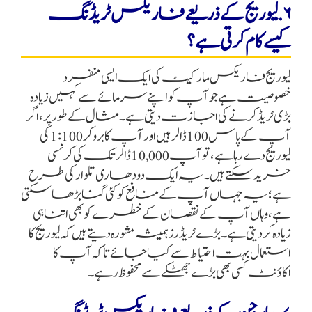
۶. لیوریج کے ذریعے فاریکس ٹریڈنگ
کیسے کام کرتی ہے؟
لیوریج فاریکس مارکیٹ کی ایک ایسی منفرد
خصوصیت ہے جو آپ کو اپنے سرمائے سے کہیں زیادہ
بڑی ٹریڈ کرنے کی اجازت دیتی ہے۔ مثال کے طور پر، اگر
آپ کے پاس 100 ڈالر ہیں اور آپ کا بروکر 1:100 کی
لیوریج دے رہا ہے، تو آپ 10,000 ڈالر تک کی کرنسی
خرید سکتے ہیں۔ یہ ایک دو دھاری تلوار کی طرح
ہے؛ یہ جہاں آپ کے منافع کو کئی گنا بڑھا سکتی
ہے، وہاں آپ کے نقصان کے خطرے کو بھی اتنا ہی
زیادہ کر دیتی ہے۔ بڑے ٹریڈرز ہمیشہ مشورہ دیتے ہیں کہ لیوریج کا
استعمال بہت احتیاط سے کیا جائے تاکہ آپ کا
اکاؤنٹ کسی بھی بڑے جھٹکے سے محفوظ رہے۔