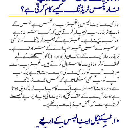
فاریکس ٹریڈنگ کیسے کام کرتی ہے؟
مارکیٹ اینالیسس یا تجزیہ وہ عمل ہے جس کے
ذریعے ٹریڈرز یہ فیصلہ کرتے ہیں کہ کب خریدنا ہے
اور کب بیچنا ہے۔ تجزیے کے بغیر ٹریڈنگ کرنا کسی
اندھیرے میں تیر چلانے کے مترادف ہے۔
ٹریڈرز مارکیٹ کے رجحان (Trend) کو سمجھنے کے لیے
مختلف ٹولز اور ڈیٹا کا استعمال کرتے ہیں۔ تجزیہ نہ
صرف آپ کو مارکیٹ کی سمت بتاتا ہے بلکہ یہ
آپ کو یہ بھی سکھاتا ہے کہ کس وقت ٹریڈنگ
سے دور رہنا بہتر ہے۔ ایک کامیاب ٹریڈر وہی ہوتا
ہے جو مارکیٹ کے حقائق اور ڈیٹا کی بنیاد پر اپنے فیصلے
کرتا ہے نہ کہ محض جذبات یا تکے پر۔
۱۰. ٹیکنیکل اینالیسس کے ذریعے