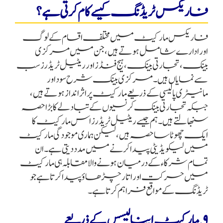
فاریکس ٹریڈنگ کیسے کام کرتی ہے؟
فاریکس مارکیٹ میں مختلف اقسام کے لوگ
اور ادارے شامل ہوتے ہیں، جن میں مرکزی
بینک، تجارتی بینک، ہیج فنڈز اور ریٹیل ٹریڈرز سب
سے نمایاں ہیں۔ مرکزی بینک شرح سود اور
مانیٹری پالیسی کے ذریعے مارکیٹ پر اثر انداز ہوتے ہیں،
جبکہ تجارتی بینک کرنسیوں کے تبادلے کا بڑا حصہ
سنبھالتے ہیں۔ ہم جیسے ریٹیل ٹریڈرز اس مارکیٹ کا
ایک چھوٹا سا حصہ ہیں، لیکن ہماری موجودگی مارکیٹ
میں لیکویڈیٹی پیدا کرنے میں مدد دیتی ہے۔ ان
تمام شرکاء کے درمیان ہونے والا مقابلہ ہی مارکیٹ
میں حرکت اور اتار چڑھاؤ پیدا کرتا ہے جو
ٹریڈنگ کے مواقع فراہم کرتا ہے۔
۹. مارکیٹ اینالیسس کے ذریعے