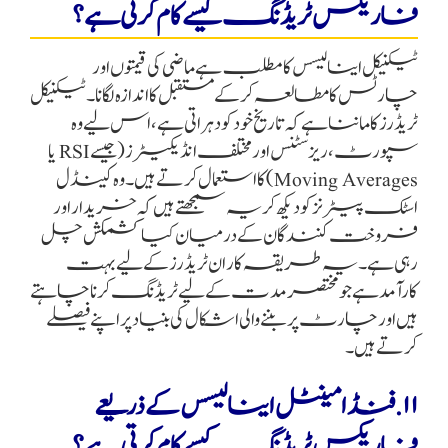
فاریکس ٹریڈنگ کیسے کام کرتی ہے؟
ٹیکنیکل اینالیسس کا مطلب ہے ماضی کی قیمتوں اور
چارٹس کا مطالعہ کر کے مستقبل کا اندازہ لگانا۔ ٹیکنیکل
ٹریڈرز کا ماننا ہے کہ تاریخ خود کو دہراتی ہے، اس لیے وہ
سپورٹ، ریزسٹنس اور مختلف انڈیکیٹرز (جیسے RSI یا
Moving Averages) کا استعمال کرتے ہیں۔ وہ کینڈل
اسٹک پیٹرنز کو دیکھ کر یہ سمجھتے ہیں کہ خریدار اور
فروخت کنندگان کے درمیان کیا کشمکش چل
رہی ہے۔ یہ طریقہ کار ان ٹریڈرز کے لیے بہت
کارآمد ہے جو مختصر مدت کے لیے ٹریڈنگ کرنا چاہتے
ہیں اور چارٹ پر بننے والی اشکال کی بنیاد پر اپنے فیصلے
کرتے ہیں۔
۱۱. فنڈامینٹل اینالیسس کے ذریعے
فاریکس ٹریڈنگ کیسے کام کرتی ہے؟