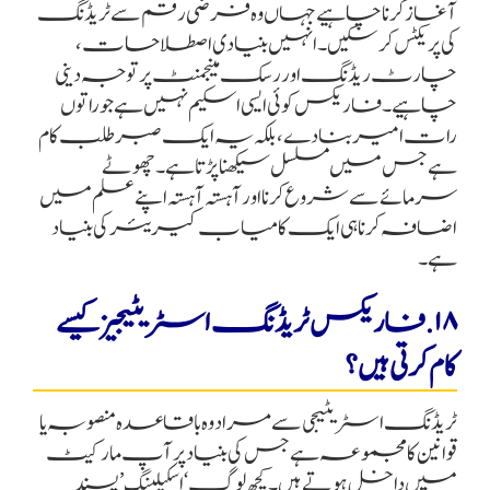
آغاز کرنا چاہیے جہاں وہ فرضی رقم سے ٹریڈنگ
کی پریکٹس کر سکیں۔ انہیں بنیادی اصطلاحات،
چارٹ ریڈنگ اور رسک مینجمنٹ پر توجہ دینی
چاہیے۔ فاریکس کوئی ایسی اسکیم نہیں ہے جو راتوں
رات امیر بنا دے، بلکہ یہ ایک صبر طلب کام
ہے جس میں مسلسل سیکھنا پڑتا ہے۔ چھوٹے
سرمائے سے شروع کرنا اور آہستہ آہستہ اپنے علم میں
اضافہ کرنا ہی ایک کامیاب کیریئر کی بنیاد
ہے۔
۱۸. فاریکس ٹریڈنگ اسٹریٹیجیز کیسے
کام کرتی ہیں؟
ٹریڈنگ اسٹریٹیجی سے مراد وہ باقاعدہ منصوبہ یا
قوانین کا مجموعہ ہے جس کی بنیاد پر آپ مارکیٹ
میں داخل ہوتے ہیں۔ کچھ لوگ ‘اسکیلپنگ’ پسند