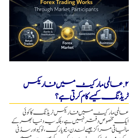
۲. عالمی مارکیٹ میں فاریکس
ٹریڈنگ کیسے کام کرتی ہے؟
عالمی مارکیٹ میں فاریکس ٹریڈنگ کا کوئی
ایک مخصوص دفتر نہیں ہے، بلکہ یہ دنیا بھر کے
مالیاتی مراکز جیسے لندن، نیویارک، ٹوکیو اور سڈنی