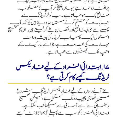
جاتی ہے تاکہ مزید نقصان نہ ہو، جبکہ ٹیک
پرافٹ وہ حد ہے جہاں پہنچ کر آپ کا مطلوبہ
منافع بک ہو جاتا ہے۔ یہ ٹولز ٹریڈنگ سے
جذبات کو ختم کرنے میں مدد دیتے ہیں کیونکہ آپ
پہلے سے ہی اپنا نفع اور نقصان طے کر لیتے ہیں۔ ان کا صحیح
استعمال ایک کامیاب ٹریڈر کی پیشہ ورانہ
مہارت کی علامت ہے، جو اسے مارکیٹ کے
اچانک جھٹکوں سے بچاتا ہے۔
۱۷. ابتدائی افراد کے لیے فاریکس
ٹریڈنگ کیسے کام کرتی ہے؟
نئے آنے والوں کے لیے فاریکس ٹریڈنگ شروع
میں تھوڑی پیچیدہ لگ سکتی ہے، لیکن صحیح
رہنمائی سے اسے آسانی سے سیکھا جا سکتا ہے۔
ابتدائی افراد کو سب سے پہلے ‘ڈیمو اکاؤنٹ’ سے