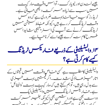
جیسے لندن اور نیویارک، تو اس وقت مارکیٹ
میں سب سے زیادہ حرکت دیکھی جاتی ہے۔
ٹریڈرز کو یہ جاننا بہت ضروری ہے کہ وہ کس
وقت ٹریڈنگ کر رہے ہیں، کیونکہ غلط سیشن میں
ٹریڈنگ کرنے سے آپ کی اسٹریٹیجی شاید اس
طرح کام نہ کرے جیسے اسے کرنا چاہیے۔
۱۴. والیٹیلیٹی کے ذریعے فاریکس ٹریڈنگ
کیسے کام کرتی ہے؟
والیٹیلیٹی کا مطلب ہے کسی خاص وقت میں قیمتوں کے
اتار چڑھاؤ کی شدت۔ اگر قیمتیں بہت تیزی
سے بدل رہی ہیں، تو ہم کہتے ہیں کہ مارکیٹ بہت ‘والیٹائل’
ہے۔ فاریکس ٹریڈنگ میں والیٹیلیٹی ایک
دوست بھی ہے اور دشمن بھی؛ کیونکہ بغیر حرکت
کے منافع کمانا ممکن نہیں، لیکن بہت زیادہ غیر