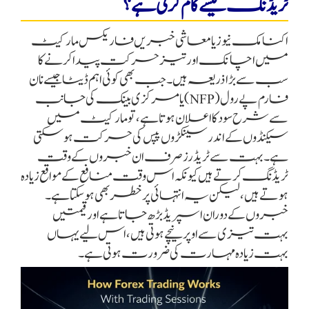
ٹریڈنگ کیسے کام کرتی ہے؟
اکنامک نیوز یا معاشی خبریں فاریکس مارکیٹ
میں اچانک اور تیز حرکت پیدا کرنے کا
سب سے بڑا ذریعہ ہیں۔ جب بھی کوئی اہم ڈیٹا جیسے نان
فارم پے رول (NFP) یا مرکزی بینک کی جانب
سے شرح سود کا اعلان ہوتا ہے، تو مارکیٹ میں
سیکنڈوں کے اندر سینکڑوں پپس کی حرکت ہو سکتی
ہے۔ بہت سے ٹریڈرز صرف ان خبروں کے وقت
ٹریڈنگ کرتے ہیں کیونکہ اس وقت منافع کے مواقع زیادہ
ہوتے ہیں، لیکن یہ انتہائی پرخطر بھی ہو سکتا ہے۔
خبروں کے دوران اسپریڈ بڑھ جاتا ہے اور قیمتیں
بہت تیزی سے اوپر نیچے ہوتی ہیں، اس لیے یہاں
بہت زیادہ مہارت کی ضرورت ہوتی ہے۔