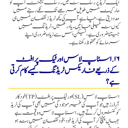
ایک ٹریڈ پر رسک نہ لیں۔ رسک مینجمنٹ آپ کو
مارکیٹ میں طویل عرصے تک ٹکے رہنے میں
مدد دیتی ہے، چاہے آپ کی کچھ ٹریڈز نقصان میں ہی
کیوں نہ چلی جائیں۔ یاد رکھیں، ٹریڈنگ میں
جیتنا ضروری ہے، لیکن اس سے زیادہ ضروری اپنے
سرمائے کو محفوظ رکھنا ہے۔
۱۶. اسٹاپ لاس اور ٹیک پرافٹ
کے ذریعے فاریکس ٹریڈنگ کیسے کام کرتی
ہے؟
اسٹاپ لاس (SL) اور ٹیک پرافٹ (TP) خودکار
آرڈرز ہیں جو آپ کی غیر موجودگی میں بھی آپ کی ٹریڈ
کو کنٹرول کرتے ہیں۔ اسٹاپ لاس وہ قیمت ہے
جہاں پہنچ کر آپ کی ٹریڈ خود بخود نقصان میں بند ہو