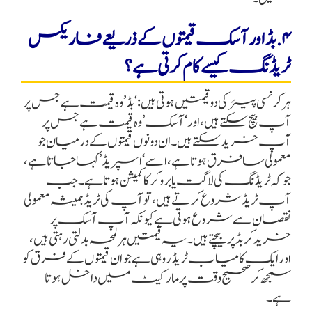
۴. بڈ اور آسک قیمتوں کے ذریعے فاریکس
ٹریڈنگ کیسے کام کرتی ہے؟
ہر کرنسی پیئر کی دو قیمتیں ہوتی ہیں: ‘بڈ’ وہ قیمت ہے جس پر
آپ بیچ سکتے ہیں، اور ‘آسک’ وہ قیمت ہے جس پر
آپ خرید سکتے ہیں۔ ان دونوں قیمتوں کے درمیان جو
معمولی سا فرق ہوتا ہے، اسے ‘اسپریڈ’ کہا جاتا ہے،
جو کہ ٹریڈنگ کی لاگت یا بروکر کا کمیشن ہوتا ہے۔ جب
آپ ٹریڈ شروع کرتے ہیں، تو آپ کی ٹریڈ ہمیشہ معمولی
نقصان سے شروع ہوتی ہے کیونکہ آپ آسک پر
خرید کر بڈ پر بیچتے ہیں۔ یہ قیمتیں ہر لمحہ بدلتی رہتی ہیں،
اور ایک کامیاب ٹریڈر وہی ہے جو ان قیمتوں کے فرق کو
سمجھ کر صحیح وقت پر مارکیٹ میں داخل ہوتا
ہے۔