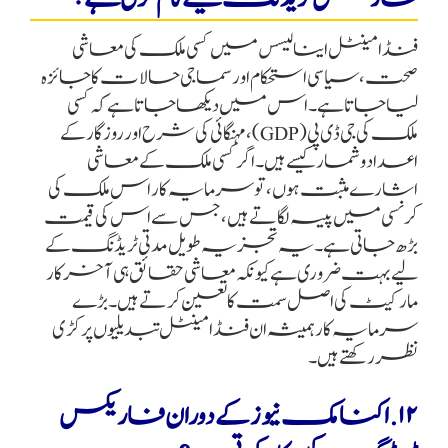
فنڈامینٹل اینالیسس میں کسی ملک کی معاشی
صحت، سیاسی استحکام اور سماجی حالات کا جائزہ
لیا جاتا ہے۔ اس میں دیکھا جاتا ہے کہ کسی
ملک کی جی ڈی پی (GDP)، مہنگائی کی شرح اور روزگار کے
اعداد و شمار کیسے ہیں۔ اگر کسی ملک کے معاشی
اشارے مثبت ہوں، تو سرمایہ کار اس ملک کی
کرنسی میں پیسہ لگاتے ہیں، جس سے اس کی قیمت
بڑھ جاتی ہے۔ یہ تجزیہ طویل مدتی ٹریڈنگ کے
لیے بہت ضروری ہے کیونکہ معاشی حقائق ہی آخر کار
مارکیٹ کی اصل سمت کا تعین کرتے ہیں۔ بڑے
سرمایہ کار ہمیشہ ان فنڈامینٹل تبدیلیوں پر کڑی
نظر رکھتے ہیں۔
۱۲. اکنامک نیوز کے دوران فاریکس