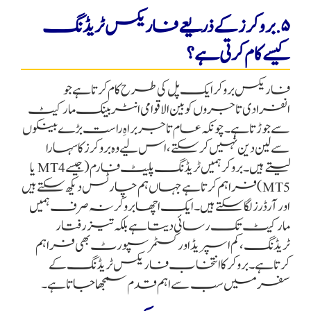
۵. بروکرز کے ذریعے فاریکس ٹریڈنگ
کیسے کام کرتی ہے؟
فاریکس بروکر ایک پل کی طرح کام کرتا ہے جو
انفرادی تاجروں کو بین الاقوامی انٹر بینک مارکیٹ
سے جوڑتا ہے۔ چونکہ عام تاجر براہِ راست بڑے بینکوں
سے لین دین نہیں کر سکتے، اس لیے وہ بروکرز کا سہارا
لیتے ہیں۔ بروکر ہمیں ٹریڈنگ پلیٹ فارم (جیسے MT4 یا
MT5) فراہم کرتا ہے جہاں ہم چارٹس دیکھ سکتے ہیں
اور آرڈرز لگا سکتے ہیں۔ ایک اچھا بروکر نہ صرف ہمیں
مارکیٹ تک رسائی دیتا ہے بلکہ تیز رفتار
ٹریڈنگ، کم اسپریڈ اور کسٹمر سپورٹ بھی فراہم
کرتا ہے۔ بروکر کا انتخاب فاریکس ٹریڈنگ کے
سفر میں سب سے اہم قدم سمجھا جاتا ہے۔