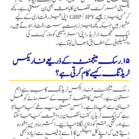
یقینی حرکت نقصان کا باعث بھی بن سکتی ہے۔ کچھ
کرنسی پیئرز جیسے GBP/JPY اپنی تیز رفتاری کے لیے
مشہور ہیں جبکہ کچھ پیئرز بہت سست رفتار ہوتے ہیں۔
ایک سمجھدار ٹریڈر اپنی اسٹریٹیجی کو مارکیٹ کی
والیٹیلیٹی کے مطابق ڈھال لیتا ہے۔
۱۵. رسک مینجمنٹ کے ذریعے فاریکس
ٹریڈنگ کیسے کام کرتی ہے؟
رسک مینجمنٹ فاریکس ٹریڈنگ کا سب سے اہم
ستون ہے، جس کا مقصد آپ کے سرمائے کو مکمل
تباہی سے بچانا ہے۔ اس میں یہ طے کیا جاتا
ہے کہ ایک ٹریڈ پر کتنا نقصان برداشت کیا جا سکتا
ہے اور کتنی رقم کو داؤ پر لگانا چاہیے۔ اکثر ماہرین مشورہ
دیتے ہیں کہ اپنے کل بیلنس کا 1 سے 2 فیصد سے زیادہ کبھی