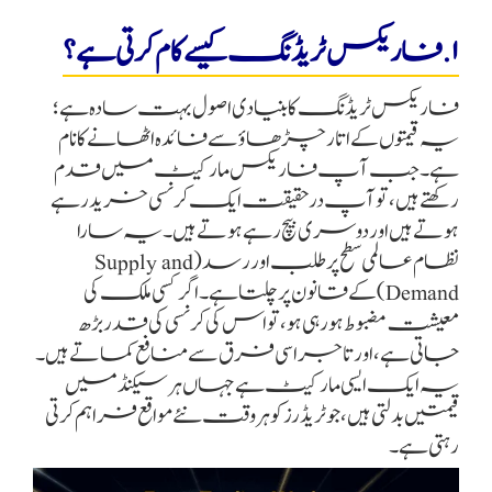
۱. فاریکس ٹریڈنگ کیسے کام کرتی ہے؟
فاریکس ٹریڈنگ کا بنیادی اصول بہت سادہ ہے؛
یہ قیمتوں کے اتار چڑھاؤ سے فائدہ اٹھانے کا نام
ہے۔ جب آپ فاریکس مارکیٹ میں قدم
رکھتے ہیں، تو آپ درحقیقت ایک کرنسی خرید رہے
ہوتے ہیں اور دوسری بیچ رہے ہوتے ہیں۔ یہ سارا
نظام عالمی سطح پر طلب اور رسد (Supply and
Demand) کے قانون پر چلتا ہے۔ اگر کسی ملک کی
معیشت مضبوط ہو رہی ہو، تو اس کی کرنسی کی قدر بڑھ
جاتی ہے، اور تاجر اسی فرق سے منافع کماتے ہیں۔
یہ ایک ایسی مارکیٹ ہے جہاں ہر سیکنڈ میں
قیمتیں بدلتی ہیں، جو ٹریڈرز کو ہر وقت نئے مواقع فراہم کرتی
رہتی ہے۔