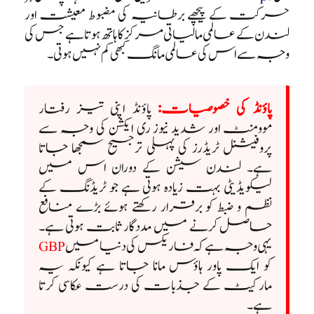
حرکت کے پیچھے برطانیہ کی مضبوط معیشت اور
لندن کے عالمی مالیاتی مرکز کا ہاتھ ہوتا ہے جس کی
وجہ سے اس کی عالمی مانگ کبھی کم نہیں ہوتی۔
پاؤنڈ کی خصوصیات:
پاؤنڈ اپنی تیز رفتار
موومنٹ اور شدید نیوز ری ایکشن کی وجہ سے
پروفیشنل ٹریڈرز کی پہلی ترجیح سمجھا جاتا
ہے۔ لندن سیشن کے دوران اس میں
لیکویڈیٹی بہت زیادہ ہوتی ہے جو ٹریڈنگ کے
نظم و ضبط کو برقرار رکھتے ہوئے بڑے منافع
حاصل کرنے میں مددگار ثابت ہوتی ہے۔
یہی وجہ ہے کہ فاریکس کی دنیا میں
GBP
کو ایک پاور ہاؤس مانا جاتا ہے کیونکہ یہ
مارکیٹ کے جذبات کی درست عکاسی کرتا
ہے۔