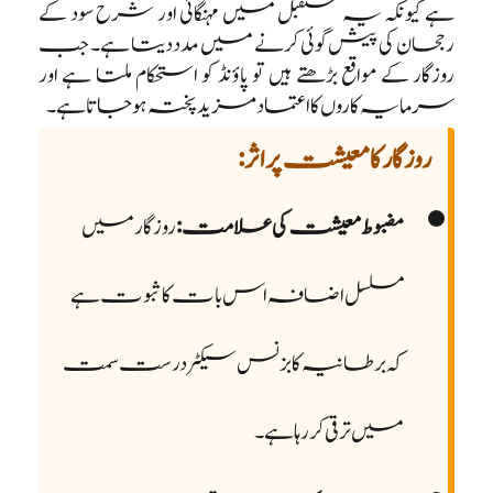
ہے کیونکہ یہ مستقبل میں مہنگائی اور شرح سود کے
رجحان کی پیش گوئی کرنے میں مدد دیتا ہے۔ جب
روزگار کے مواقع بڑھتے ہیں تو پاؤنڈ کو استحکام ملتا ہے اور
سرمایہ کاروں کا اعتماد مزید پختہ ہو جاتا ہے۔
روزگار کا معیشت پر اثر:
مضبوط معیشت کی علامت:
روزگار میں
مسلسل اضافہ اس بات کا ثبوت ہے
کہ برطانیہ کا بزنس سیکٹر درست سمت
میں ترقی کر رہا ہے۔