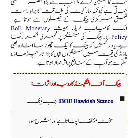
سمت کا تعین کرنے والا سب سے بڑا عنصر سمجھی
جاتی ہے کیونکہ مارکیٹ کی طاقت کا براہِ راست
تعلق مرکزی بینک کے فیصلوں سے ہوتا ہے۔
ایک کامیاب ٹریڈر ہمیشہ
BoE Monetary
Policy
اور بینک کی میٹنگز پر گہری نظر رکھتا
ہے۔ یاد رکھیں کہ بینک کا ایک چھوٹا سا اشارہ بھی
پاؤنڈ کی قیمت میں سینکڑوں پپس کا بڑا اتار چڑھاؤ لا
سکتا ہے جو آپ کے منافع پر اثر انداز ہوتا ہے۔
بینک آف انگلینڈ کا رویہ اور اثرات:
BOE Hawkish Stance:
جب بینک
سخت مؤقف اپناتا ہے اور شرح سود