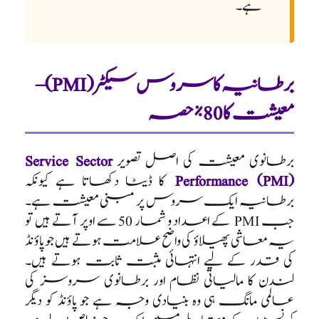
ہے۔
برطانیہ کا سروس سیکٹر (PMI) –
معیشت کا 80% حصہ
برطانوی معیشت کی اصل تصویر
Service Sector
Performance (PMI)
کا ڈیٹا دکھاتا ہے کیونکہ
برطانیہ ایک سروس پر مبنی معیشت ہے۔
جب PMI کے اعداد و شمار 50 سے اوپر آتے ہیں تو
یہ معاشی پھیلاؤ کی واضح علامت ہوتے ہیں جو پاؤنڈ
کی قدر کے لیے انتہائی مثبت ثابت ہوتے ہیں۔
لندن کا مالیاتی نظام اور برطانوی سروسز کی
عالمی مانگ ہی وہ بنیادی وجہ ہے جو پاؤنڈ کو دیگر