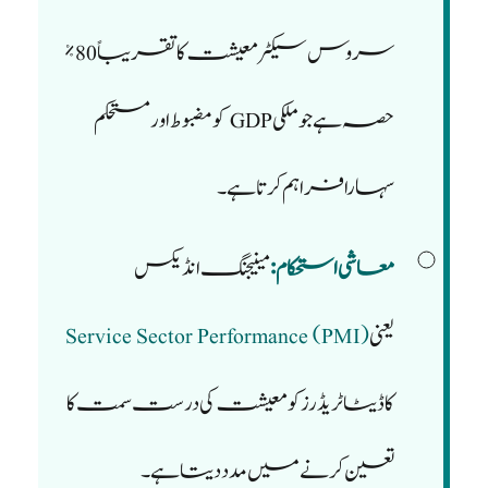
سروس سیکٹر معیشت کا تقریباً 80%
حصہ ہے جو ملکی GDP کو مضبوط اور مستحکم
سہارا فراہم کرتا ہے۔
معاشی استحکام:
مینیجنگ انڈیکس
یعنی
Service Sector Performance (PMI)
کا ڈیٹا ٹریڈرز کو معیشت کی درست سمت کا
تعین کرنے میں مدد دیتا ہے۔