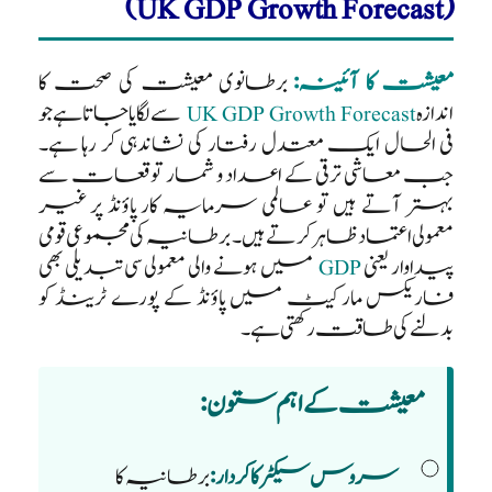
(UK GDP Growth Forecast)
معیشت کا آئینہ:
برطانوی معیشت کی صحت کا
اندازہ
UK GDP Growth Forecast
سے لگایا جاتا ہے جو
فی الحال ایک معتدل رفتار کی نشاندہی کر رہا ہے۔
جب معاشی ترقی کے اعداد و شمار توقعات سے
بہتر آتے ہیں تو عالمی سرمایہ کار پاؤنڈ پر غیر
معمولی اعتماد ظاہر کرتے ہیں۔ برطانیہ کی مجموعی قومی
پیداوار یعنی
GDP
میں ہونے والی معمولی سی تبدیلی بھی
فاریکس مارکیٹ میں پاؤنڈ کے پورے ٹرینڈ کو
بدلنے کی طاقت رکھتی ہے۔
معیشت کے اہم ستون:
سروس سیکٹر کا کردار:
برطانیہ کا