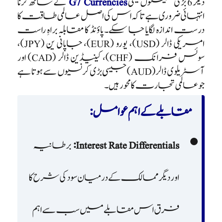
دیگر 6 بڑی معیشتوں یعنی
G7 Currencies
کے ساتھ کرنا
انتہائی ضروری ہے تاکہ اس کی اصل عالمی طاقت کا
درست اندازہ لگایا جا سکے۔ پاؤنڈ کا مقابلہ براہِ راست
امریکی ڈالر (USD)، یورو (EUR)، جاپانی ین (JPY)،
سوئس فرانک (CHF)، کینیڈین ڈالر (CAD) اور
آسٹریلوی ڈالر (AUD) جیسی بڑی کرنسیوں سے ہوتا ہے
جو عالمی تجارت کا محور ہیں۔
مقابلے کے اہم عوامل:
Interest Rate Differentials:
برطانیہ
اور دیگر ممالک کے درمیان سود کی شرح کا
فرق اس مقابلے میں سب سے اہم