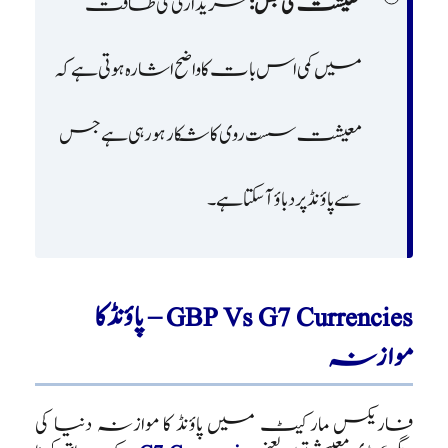
معیشت کی نبض:
خریداری کی طاقت
میں کمی اس بات کا واضح اشارہ ہوتی ہے کہ
معیشت سست روی کا شکار ہو رہی ہے جس
سے پاؤنڈ پر دباؤ آ سکتا ہے۔
GBP Vs G7 Currencies – پاؤنڈ کا
موازنہ
فاریکس مارکیٹ میں پاؤنڈ کا موازنہ دنیا کی