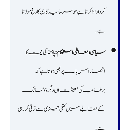
کردار ادا کرتا ہے جو سرمایہ کاری کا رخ موڑتا
ہے۔
سیاسی و معاشی استحکام:
پاؤنڈ کی قیمت کا
انحصار اس بات پر بھی ہوتا ہے کہ
برطانیہ کی معیشت ان دیگر 6 ممالک
کے مقابلے میں کتنی تیزی سے ترقی کر رہی
ہے۔