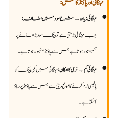
مہنگائی اور پاؤنڈ کا تعلق:
مہنگائی زیادہ → شرح سود میں اضافہ:
جب مہنگائی بڑھتی ہے تو بینک سود بڑھانے پر
مجبور ہوتا ہے جس سے پاؤنڈ مضبوط ہوتا ہے۔
مہنگائی کم → نرمی کا امکان:
مہنگائی میں کمی بینک کو
پالیسی نرم کرنے کا موقع دیتی ہے جس سے پاؤنڈ پر دباؤ
آ سکتا ہے۔