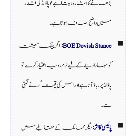
بڑھانے کا اشارہ دیتا ہے تو پاؤنڈ کی قدر
میں واضح اضافہ ہوتا ہے۔
BOE Dovish Stance:
اگر بینک معیشت
کو سہارا دینے کے لیے نرم رویہ اختیار کرے تو
پاؤنڈ پر دباؤ آتا ہے اور اس کی قیمت گرنے لگتی
ہے۔
پالیسی کا اثر:
دیگر ممالک کے مقابلے میں