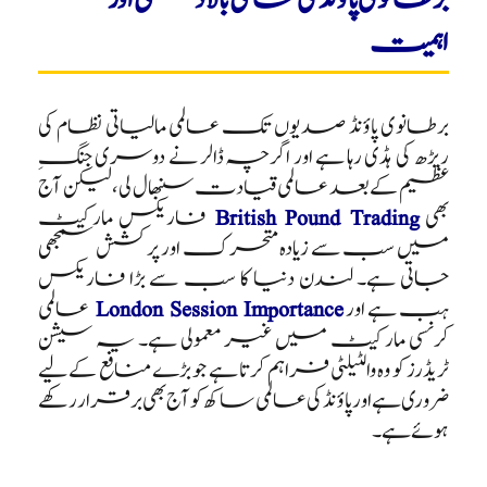
اہمیت
برطانوی پاؤنڈ صدیوں تک عالمی مالیاتی نظام کی
ریڑھ کی ہڈی رہا ہے اور اگرچہ ڈالر نے دوسری جنگِ
عظیم کے بعد عالمی قیادت سنبھال لی، لیکن آج
بھی
British Pound Trading
فاریکس مارکیٹ
میں سب سے زیادہ متحرک اور پرکشش سمجھی
جاتی ہے۔ لندن دنیا کا سب سے بڑا فاریکس
ہب ہے اور
London Session Importance
عالمی
کرنسی مارکیٹ میں غیر معمولی ہے۔ یہ سیشن
ٹریڈرز کو وہ والٹیلٹی فراہم کرتا ہے جو بڑے منافع کے لیے
ضروری ہے اور پاؤنڈ کی عالمی ساکھ کو آج بھی برقرار رکھے
ہوئے ہے۔