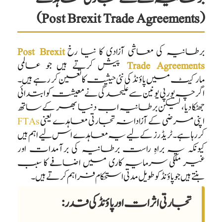
(Post Brexit Trade Agreements)
برطانیہ کی معاشی آزادی کا نیا رخ
Post Brexit
Trade Agreements
پیش کرتے ہیں جو عالمی
مارکیٹ میں پاؤنڈ کی نئی حیثیت کا تعین کر رہے ہیں۔
اگرچہ یورپی یونین سے علیحدگی نے معیشت کو ابتدائی
جھٹکا دیا، لیکن برطانیہ اب دنیا بھر کے ساتھ
اپنی مرضی کے آزادانہ تجارتی معاہدے یعنی
FTAs
کر رہا ہے۔ ٹریڈرز کے لیے یہ معاہدے اس لیے اہم ہیں
کیونکہ یہ براہِ راست برطانیہ کی برآمدات اور
غیر ملکی سرمایہ کاری میں اضافے کا سبب
بنتے ہیں جو پاؤنڈ کو طویل مدتی استحکام فراہم کرتے ہیں۔
تجارتی اثرات اور پاؤنڈ کی قدر: