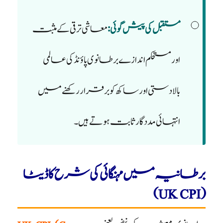
مستقبل کی پیش گوئی:
معاشی ترقی کے مثبت
اور مستحکم اندازے برطانوی پاؤنڈ کی عالمی
بالادستی اور ساکھ کو برقرار رکھنے میں
انتہائی مددگار ثابت ہوتے ہیں۔
برطانیہ میں مہنگائی کی شرح کا ڈیٹا
(UK CPI)