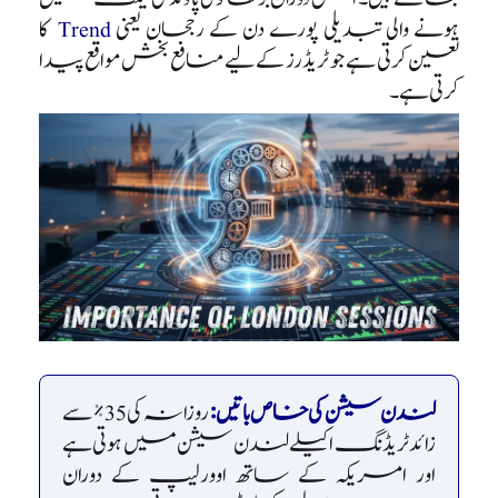
ہونے والی تبدیلی پورے دن کے رجحان یعنی
Trend
کا
تعین کرتی ہے جو ٹریڈرز کے لیے منافع بخش مواقع پیدا
کرتی ہے۔
لندن سیشن کی خاص باتیں:
روزانہ کی 35% سے
زائد ٹریڈنگ اکیلے لندن سیشن میں ہوتی ہے
اور امریکہ کے ساتھ اوورلیپ کے دوران