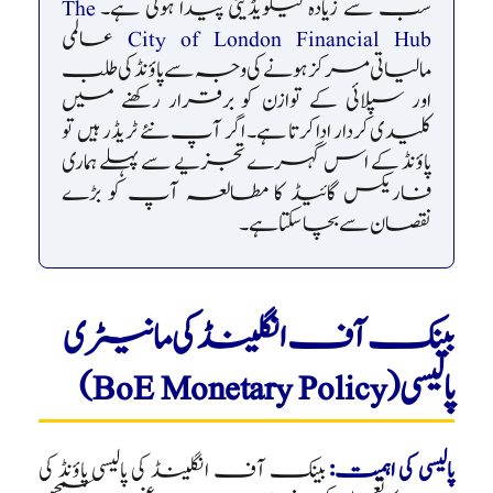
سب سے زیادہ لیکویڈیٹی پیدا ہوتی ہے۔
The
City of London Financial Hub
عالمی
مالیاتی مرکز ہونے کی وجہ سے پاؤنڈ کی طلب
اور سپلائی کے توازن کو برقرار رکھنے میں
کلیدی کردار ادا کرتا ہے۔ اگر آپ نئے ٹریڈر ہیں تو
پاؤنڈ کے اس گہرے تجزیے سے پہلے ہماری
فاریکس گائیڈ کا مطالعہ آپ کو بڑے
نقصان سے بچا سکتا ہے۔
بینک آف انگلینڈ کی مانیٹری
پالیسی (BoE Monetary Policy)
پالیسی کی اہمیت:
بینک آف انگلینڈ کی پالیسی پاؤنڈ کی