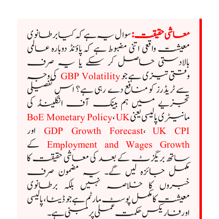
معاشی حقیقت:
سوال یہ ہے کہ کیا برطانوی
معیشت واقعی اتنی مضبوط ہے کہ پاؤنڈ دوبارہ عالمی
بالادستی حاصل کر سکے یا یہ صرف
وقتی تیزی ہے جو
GBP Volatility
کی وجہ
سے ٹریڈرز کو منافع دے رہی ہے؟ اس تفصیلی
تجزیے میں ہم بینک آف انگلینڈ کی
مانیٹری پالیسی یعنی
UK
،
BoE Monetary Policy
UK CPI
،
GDP Growth Forecast
اور
Employment and Wages Growth
کے
ساتھ بریگزٹ کے بعد کی معاشی حقیقت کا
مکمل جائزہ لیں گے۔ یہ مضمون صرف
خبروں کا خلاصہ نہیں بلکہ برطانوی
معیشت کا مکمل پوسٹ مارٹم ہے جو ڈیٹا، پالیسی
اور فاریکس حکمت عملی پر مبنی ہے۔