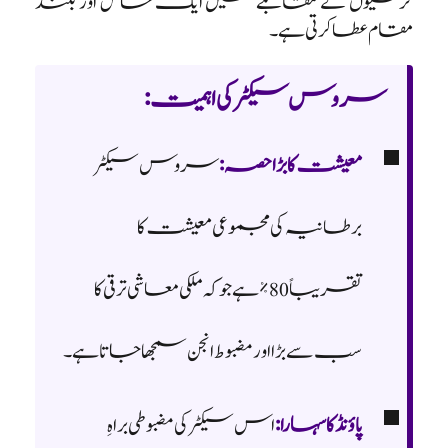
کرنسیوں کے مقابلے میں ایک خاص اور بلند
مقام عطا کرتی ہے۔
سروس سیکٹر کی اہمیت:
معیشت کا بڑا حصہ:
سروس سیکٹر
برطانیہ کی مجموعی معیشت کا
تقریباً 80% ہے جو کہ ملکی معاشی ترقی کا
سب سے بڑا اور مضبوط انجن سمجھا جاتا ہے۔
پاؤنڈ کا سہارا:
اس سیکٹر کی مضبوطی براہِ