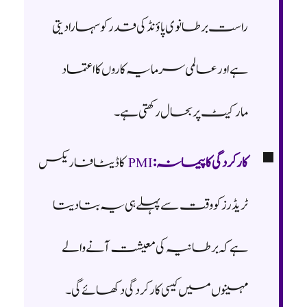
راست برطانوی پاؤنڈ کی قدر کو سہارا دیتی
ہے اور عالمی سرمایہ کاروں کا اعتماد
مارکیٹ پر بحال رکھتی ہے۔
کارکردگی کا پیمانہ:
PMI
کا ڈیٹا فاریکس
ٹریڈرز کو وقت سے پہلے ہی یہ بتا دیتا
ہے کہ برطانیہ کی معیشت آنے والے
مہینوں میں کیسی کارکردگی دکھائے گی۔