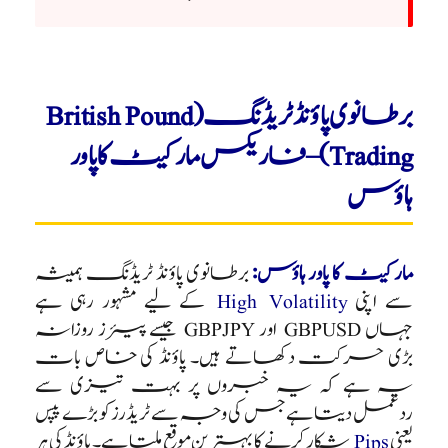
برطانوی پاؤنڈ ٹریڈنگ (British Pound
Trading) – فاریکس مارکیٹ کا پاور
ہاؤس
مارکیٹ کا پاور ہاؤس:
برطانوی پاؤنڈ ٹریڈنگ ہمیشہ
سے اپنی
High Volatility
کے لیے مشہور رہی ہے
جہاں GBPUSD اور GBPJPY جیسے پیئرز روزانہ
بڑی حرکت دکھاتے ہیں۔ پاؤنڈ کی خاص بات
یہ ہے کہ یہ خبروں پر بہت تیزی سے
ردعمل دیتا ہے جس کی وجہ سے ٹریڈرز کو بڑے پپس
یعنی
Pips
شکار کرنے کا بہترین موقع ملتا ہے۔ پاؤنڈ کی ہر