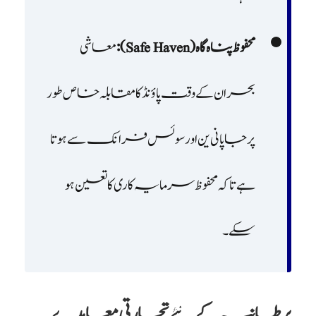
محفوظ پناہ گاہ (Safe Haven):
معاشی
بحران کے وقت پاؤنڈ کا مقابلہ خاص طور
پر جاپانی ین اور سوئس فرانک سے ہوتا
ہے تاکہ محفوظ سرمایہ کاری کا تعین ہو
سکے۔
برطانیہ کے نئے تجارتی معاہدے