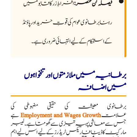
فیصلہ کن عنصر:
افراطِ زر کا قابو میں
رہنا برطانوی عوام کی قوتِ خرید اور پاؤنڈ
کے استحکام کے لیے انتہائی ضروری ہے۔
برطانیہ میں ملازمتوں اور تنخواہوں
میں اضافہ
برطانوی معیشت کی حقیقی مضبوطی کی
علامت
Employment and Wages Growth
ہے
جس سے معاشی پہیہ تیزی سے گھومتا ہے۔ لیبر
مارکیٹ کا ڈیٹا فاریکس ٹریڈرز کے لیے اس لیے اہم