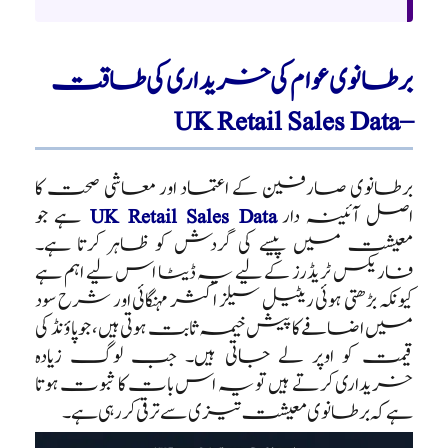
برطانوی عوام کی خریداری کی طاقت
– UK Retail Sales Data
برطانوی صارفین کے اعتماد اور معاشی صحت کا
اصل آئینہ دار
UK Retail Sales Data
ہے جو
معیشت میں پیسے کی گردش کو ظاہر کرتا ہے۔
فاریکس ٹریڈرز کے لیے یہ ڈیٹا اس لیے اہم ہے
کیونکہ بڑھتی ہوئی ریٹیل سیلز اکثر مہنگائی اور شرح سود
میں اضافے کا پیش خیمہ ثابت ہوتی ہیں، جو پاؤنڈ کی
قیمت کو اوپر لے جاتی ہیں۔ جب لوگ زیادہ
خریداری کرتے ہیں تو یہ اس بات کا ثبوت ہوتا
ہے کہ برطانوی معیشت تیزی سے ترقی کر رہی ہے۔