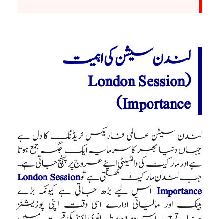
لندن سیشن کی اہمیت
(London Session
Importance)
لندن سیشن عالمی فاریکس ٹریڈنگ کا دل ہے
جہاں دنیا بھر کا سرمایہ ایک جگہ جمع ہوتا
ہے اور مارکیٹ کی والٹیلٹی اپنے عروج پر پہنچ جاتی ہے۔
جب لندن مارکیٹ کھلتی ہے تو
London Session
Importance
اس لیے بڑھ جاتی ہے کیونکہ بڑے
بینک اور مالیاتی ادارے اسی وقت اپنی پوزیشنز
بناتے ہیں۔ اس دوران برطانوی پاؤنڈ کی قیمت میں