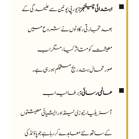
ابتدائی چیلنجز:
یورپی یونین سے علیحدگی کے
بعد تجارتی رکاوٹوں نے شروع میں
معیشت کو متاثر کیا، مگر اب
صورتحال بتدریج مستحکم ہو رہی ہے۔
عالمی رسائی:
برطانیہ اب
آسٹریلیا، نیوزی لینڈ اور ایشیائی معیشتوں
کے ساتھ نئے معاہدے کر رہا ہے جو پاؤنڈ کی