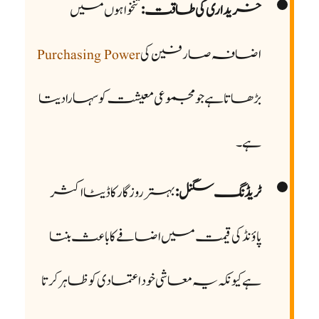
خریداری کی طاقت:
تنخواہوں میں
اضافہ صارفین کی
Purchasing Power
بڑھاتا ہے جو مجموعی معیشت کو سہارا دیتا
ہے۔
ٹریڈنگ سگنل:
بہتر روزگار کا ڈیٹا اکثر
پاؤنڈ کی قیمت میں اضافے کا باعث بنتا
ہے کیونکہ یہ معاشی خود اعتمادی کو ظاہر کرتا