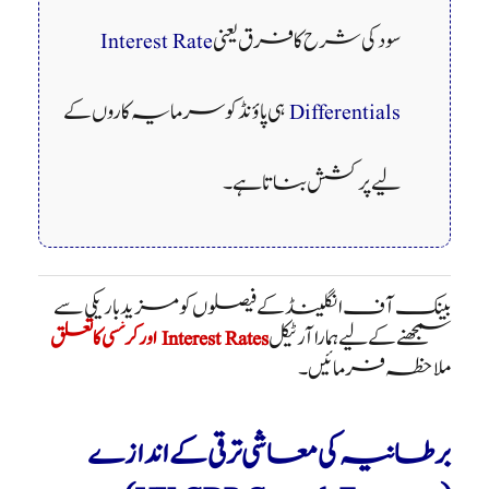
سود کی شرح کا فرق یعنی
Interest Rate
Differentials
ہی پاؤنڈ کو سرمایہ کاروں کے
لیے پرکشش بناتا ہے۔
بینک آف انگلینڈ کے فیصلوں کو مزید باریکی سے
سمجھنے کے لیے ہمارا آرٹیکل
Interest Rates اور کرنسی کا تعلق
ملاحظہ فرمائیں۔
برطانیہ کی معاشی ترقی کے اندازے