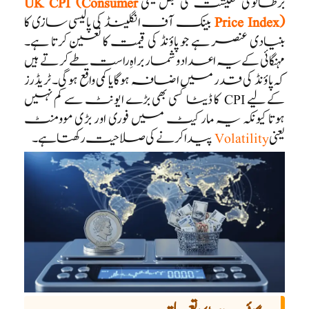
برطانوی معیشت کی نبض یعنی
UK CPI (Consumer
Price Index)
بینک آف انگلینڈ کی پالیسی سازی کا
بنیادی عنصر ہے جو پاؤنڈ کی قیمت کا تعین کرتا ہے۔
مہنگائی کے یہ اعداد و شمار براہِ راست طے کرتے ہیں
کہ پاؤنڈ کی قدر میں اضافہ ہوگا یا کمی واقع ہوگی۔ ٹریڈرز
کے لیے CPI کا ڈیٹا کسی بھی بڑے ایونٹ سے کم نہیں
ہوتا کیونکہ یہ مارکیٹ میں فوری اور بڑی موومنٹ
یعنی
Volatility
پیدا کرنے کی صلاحیت رکھتا ہے۔