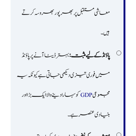
معاشی مستقبل پر بھرپور بھروسہ کرتے
ہیں۔
پاؤنڈ کے لیے مثبت:
بہتر ڈیٹا آنے پر پاؤنڈ
میں فوری تیزی دیکھی جاتی ہے کیونکہ یہ
مجموعی
GDP
کو سہارا دینے والا ایک بڑا اور
بنیادی عنصر ہے۔