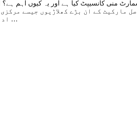
اداروں کی حکمت عملی کو سمجھنے کا نام ہے …