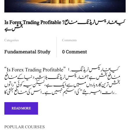
Is Forex Trading Profitable ?کیا فاریکس ٹریڈنگ منافع
بخش ہے
Categories
Comments
Fundamenatal Study
0 Comment
“Is Forex Trading Profitable” ۱. کیا فاریکس ٹریڈنگ
منافع بخش ہے؟ فاریکس ٹریڈنگ بلاشبہ دنیا کے منافع
بخش ترین کاروباروں میں سے ایک ہے، لیکن یہ کوئی “راتوں
رات امیر بننے” کی اسکیم نہیں ہے۔ اس کی منافع بخشی کا …
READ MORE
POPULAR COURSES