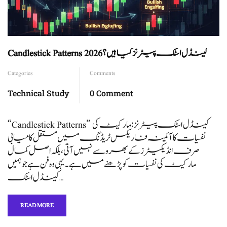
Candlestick Patterns کینڈل اسٹک پیٹرنز کیا ہیں؟ 2026
Categories
Comments
Technical Study
0 Comment
“Candlestick Patterns” کینڈل اسٹک پیٹرنز: مارکیٹ کی
نفسیات کا آئینہ فاریکس ٹریڈنگ میں مستقل کامیابی
صرف انڈیکیٹرز کے بھروسے نہیں آتی، بلکہ اصل کمال
مارکیٹ کی نفسیات کو پڑھنے میں ہے۔ یہی وہ فن ہے جو ہمیں
کینڈل اسٹک …
READ MORE