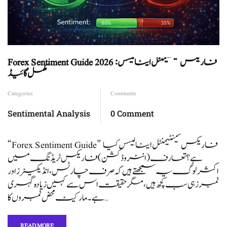
Forex Sentiment Guide 2026 فاریکس سینٹیمنٹل اینالیسس:
مکمل گائیڈ
Categories
Comments
Sentimental Analysis
0 Comment
“Forex Sentiment Guide” فاریکس سینٹیمنٹل اینالیسس کیا
ہے؟ تعارف (انٹروڈکشن) فاریکس ٹریڈنگ میں
اکثر لوگ یہ سمجھتے ہیں کہ صرف چارٹس، انڈیکیٹرز اور
نمبرز ہی سب کچھ ہیں، مگر حقیقت اس سے کہیں زیادہ گہری
ہے۔ مارکیٹ محض نمبروں کا …
READ MORE